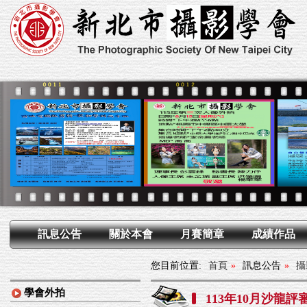
訊息公告
關於本會
月賽簡章
成績作品
您目前位置:
首頁
»
訊息公告
»
攝
學會外拍
113年10月沙龍評