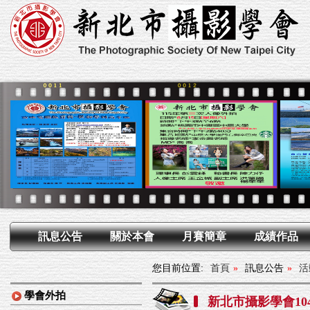
訊息公告
關於本會
月賽簡章
成績作品
您目前位置:
首頁
»
訊息公告
»
活
學會外拍
新北市攝影學會1