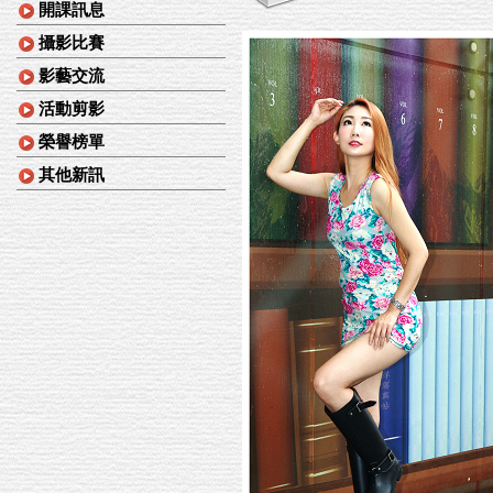
開課訊息
攝影比賽
影藝交流
活動剪影
榮譽榜單
其他新訊