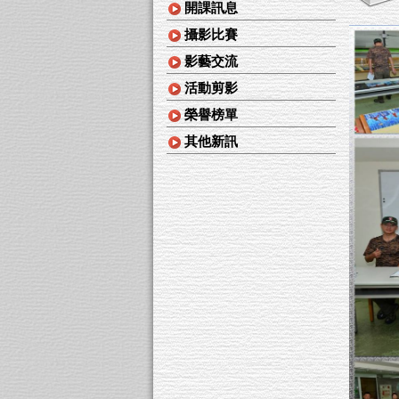
開課訊息
攝影比賽
影藝交流
活動剪影
榮譽榜單
其他新訊