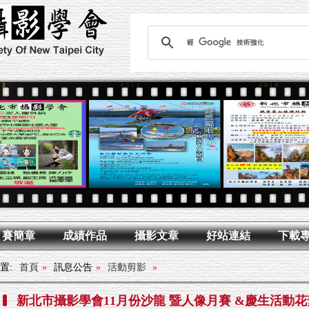
月賽簡章
成績作品
攝影文章
好站連結
下載
置:
首頁
»
訊息公告
»
活動剪影
»
新北市攝影學會11月份沙龍 暨人像月賽 &慶生活動花