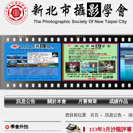
訊息公告
關於本會
月賽簡章
成績作品
您目前位置:
首頁
»
訊息公告
»
攝
學會外拍
113年3月沙龍評審