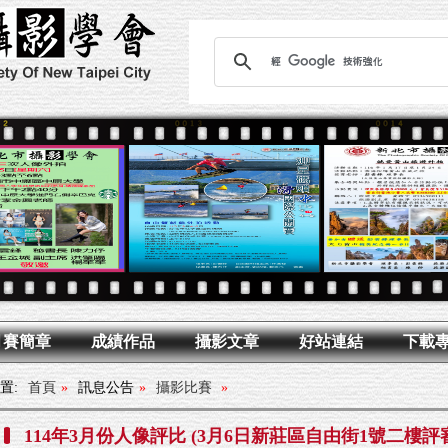
月賽簡章
成績作品
攝影文章
好站連結
下載
置:
首頁
»
訊息公告
»
攝影比賽
»
114年3月份人像評比 (3月6日新莊區自由街1號二樓評