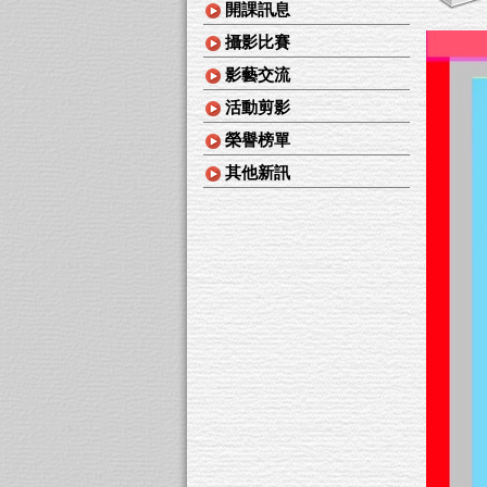
開課訊息
攝影比賽
影藝交流
活動剪影
榮譽榜單
其他新訊