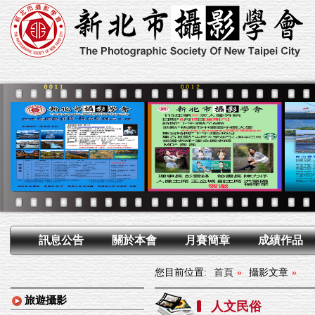
訊息公告
關於本會
月賽簡章
成績作品
您目前位置:
首頁
»
攝影文章
»
旅遊攝影
人文民俗