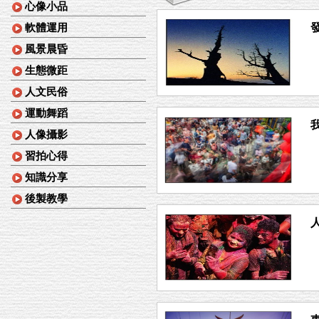
心像小品
軟體運用
風景晨昏
生態微距
人文民俗
運動舞蹈
人像攝影
習拍心得
知識分享
後製教學